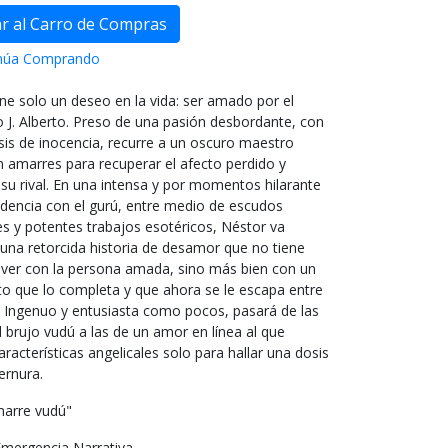
núa Comprando
ne solo un deseo en la vida: ser amado por el
o J. Alberto. Preso de una pasión desbordante, con
sis de inocencia, recurre a un oscuro maestro
 amarres para recuperar el afecto perdido y
 su rival. En una intensa y por momentos hilarante
dencia con el gurú, entre medio de escudos
s y potentes trabajos esotéricos, Néstor va
una retorcida historia de desamor que no tiene
 ver con la persona amada, sino más bien con un
to que lo completa y que ahora se le escapa entre
. Ingenuo y entusiasta como pocos, pasará de las
brujo vudú a las de un amor en línea al que
características angelicales solo para hallar una dosis
ternura.
marre vudú"
Emergencia Narrativa