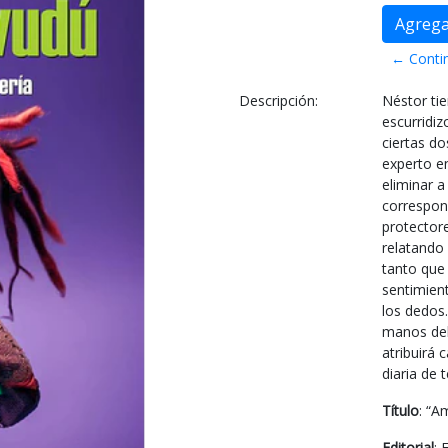
← Conti
Descripción:
Néstor tie
escurridiz
ciertas do
experto en
eliminar a
correspon
protectore
relatando 
tanto que
sentimien
los dedos
manos del 
atribuirá 
diaria de 
Título
: “A
Editorial
: 