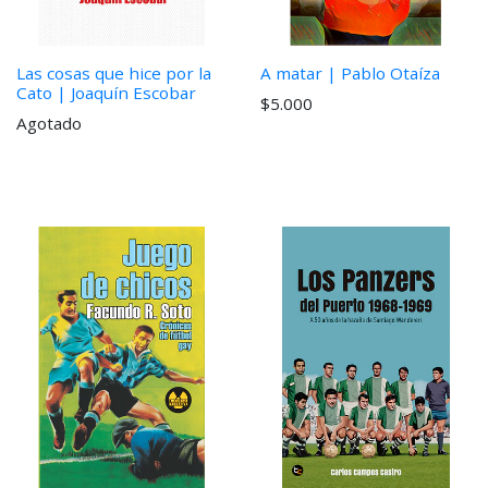
Las cosas que hice por la
A matar | Pablo Otaíza
Cato | Joaquín Escobar
$5.000
Agotado