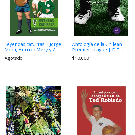
Leyendas caturras | Jorge
Antología de la Chilean
Mora, Hernán Mery y C...
Premier League | D.T. J...
Agotado
$10.000