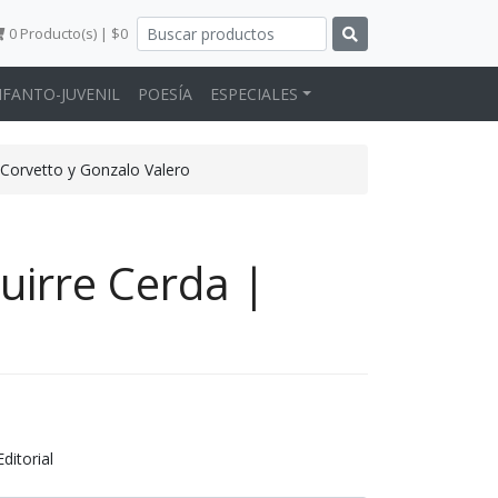
0
Producto(s) | $0
NFANTO-JUVENIL
POESÍA
ESPECIALES
 Corvetto y Gonzalo Valero
uirre Cerda |
ditorial