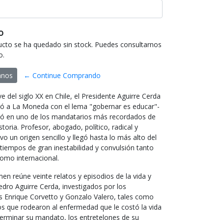
o
ucto se ha quedado sin stock. Puedes consultarnos
o.
anos
← Continue Comprando
ve del siglo XX en Chile, el Presidente Aguirre Cerda
egó a La Moneda con el lema "gobernar es educar"-
tió en uno de los mandatarios más recordados de
storia. Profesor, abogado, político, radical y
o un origen sencillo y llegó hasta lo más alto del
tiempos de gran inestabilidad y convulsión tanto
como internacional.
en reúne veinte relatos y episodios de la vida y
dro Aguirre Cerda, investigados por los
s Enrique Corvetto y Gonzalo Valero, tales como
os que rodearon al enfermedad que le costó la vida
terminar su mandato, los entretelones de su