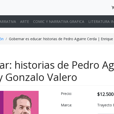
ARRATIVA
ARTE
COMIC Y NARRATIVA GRAFICA
LITERATURA I
ión
Gobernar es educar: historias de Pedro Aguirre Cerda | Enrique
r: historias de Pedro Ag
y Gonzalo Valero
Precio:
$12.500
Marca:
Trayecto E