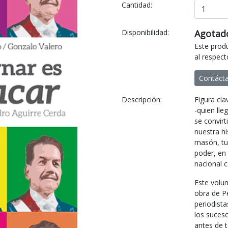
Cantidad:
Disponibilidad:
Agotad
Este prod
al respect
Contáct
Descripción:
Figura cla
-quien ll
se convir
nuestra hi
masón, tuv
poder, en 
nacional 
Este volum
obra de Pe
periodista
los suces
antes de 