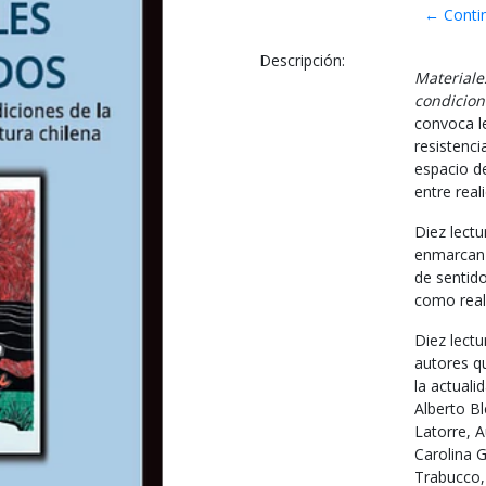
← Conti
Descripción:
Materiale
condicion
convoca le
resistenci
espacio de
entre real
Diez lect
enmarcan l
de sentid
como real
Diez lectu
autores qu
la actuali
Alberto B
Latorre, 
Carolina G
Trabucco,