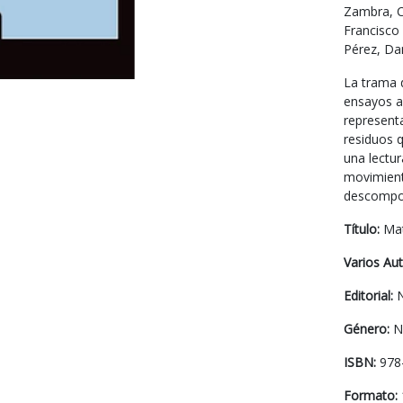
Zambra, Cr
Francisco 
Pérez, Dan
La trama 
ensayos ar
representa
residuos 
una lectur
movimient
descompos
Título:
Mat
Varios Au
Editorial:
N
Género:
No
ISBN:
978-
Formato: