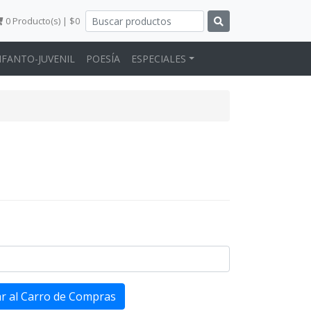
0
Producto(s) | $0
NFANTO-JUVENIL
POESÍA
ESPECIALES