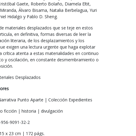
istóbal Gaete, Roberto Bolaño, Diamela Eltit,
Miranda, Álvaro Bisama, Natalia Berbelagua, Yuri
iel Hidalgo y Pablo D. Sheng.
de materiales desplazados que se teje en estos
ticula, en definitiva, formas diversas de leer la
ción literaria, de los desplazamientos y los
que exigen una lectura urgente que haga explotar
a crítica atenta a estas materialidades en continuo
o y oscilación, en constante desmembramiento o
ición.
eriales Desplazados
tores
arrativa Punto Aparte | Colección Expedientes
 ficción | historia | divulgación
956-9091-32-2
15 x 23 cm | 172 págs.