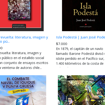
revuelta: literatura, imagen y
Isla Podestá | Juan José Pod
o pú...
$7.000
00
En 1879, el capitán de un navío
evuelta: literatura, imagen y
llamado Barone Podestá divisó
 público en el estallido social
islote perdido en el Pacífico sur
un conjunto de ensayos escritos
1.400 kilómetros de la costa de
 veintena de autorxs chile...
Valparaí...