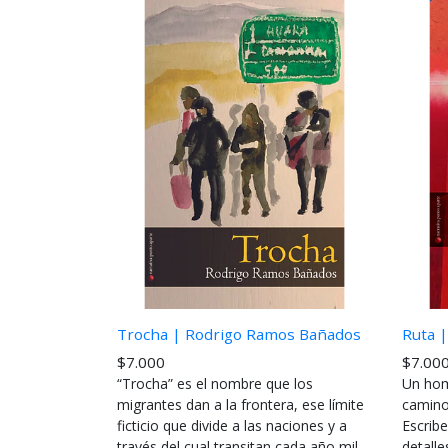
Trocha | Rodrigo Ramos Bañados
Ruta |
$7.000
$7.00
“Trocha” es el nombre que los
Un homb
migrantes dan a la frontera, ese límite
camino
ficticio que divide a las naciones y a
Escribe
través del cual transitan cada año mil...
detalle