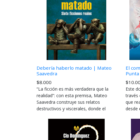
Debería haberlo matado | Mateo
El com
Saavedra
Punta 
$8.000
$10.0
“La ficción es más verdadera que la
Este d
realidad”: con esta premisa, Mateo
través 
Saavedra construye sus relatos
que re
destructivos y viscerales, donde el
desde e
exceso es...
s...