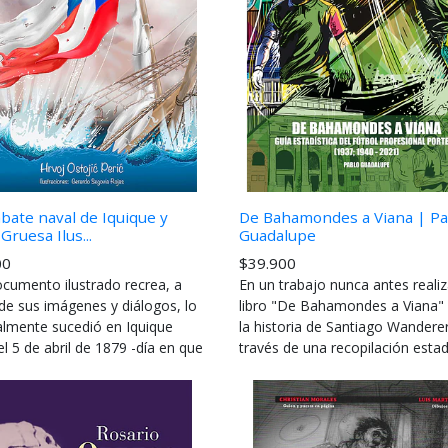
bate naval de Iquique y
De Bahamondes a Viana | Pa
Gruesa Ilus...
Guadalupe
00
$39.900
ocumento ilustrado recrea, a
En un trabajo nunca antes realiz
de sus imágenes y diálogos, lo
libro "De Bahamondes a Viana" 
almente sucedió en Iquique
la historia de Santiago Wandere
l 5 de abril de 1879 -día en que
través de una recopilación estadí