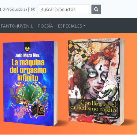
0
Producto(s) | $0
NFANTO-JUVENIL
POESÍA
ESPECIALES
Next