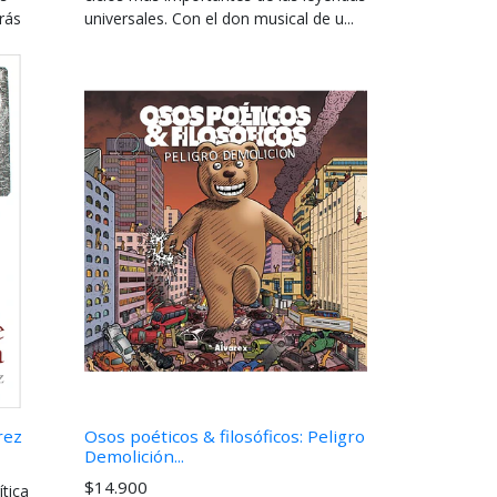
rás
universales. Con el don musical de u...
rez
Osos poéticos & filosóficos: Peligro
Demolición...
$14.900
tica