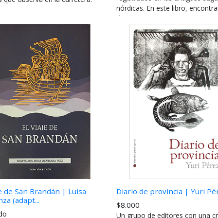
nórdicas. En este libro, encontra
dos cuentos: "...
je de San Brandán | Luisa
Diario de provincia | Yuri Pé
za (adapt...
$8.000
do
Un grupo de editores con una crí