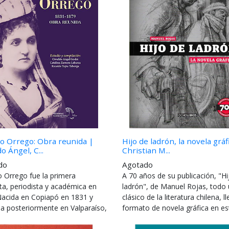
o Orrego: Obra reunida |
Hijo de ladrón, la novela gráf
o Ángel, C...
Christian M...
do
Agotado
o Orrego fue la primera
A 70 años de su publicación, "Hi
ta, periodista y académica en
ladrón", de Manuel Rojas, todo
 Nacida en Copiapó en 1831 y
clásico de la literatura chilena, l
da posteriormente en Valparaíso,
formato de novela gráfica en est